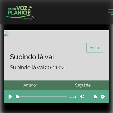
Voltar
Subindo lá vai
Subindo lá vai 20-11-24
Anterior
Seguinte
17:21
Play
Mute
Sett