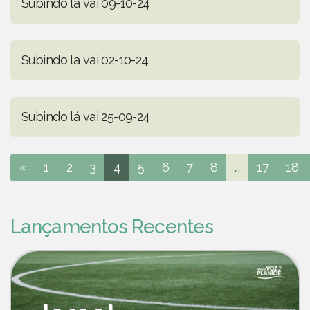
Subindo lá vai 09-10-24
Subindo la vai 02-10-24
Subindo lá vai 25-09-24
«
1
2
3
4
5
6
7
8
...
17
18
Lançamentos Recentes