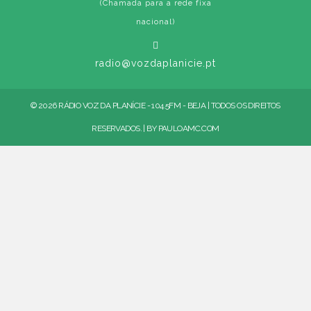
(Chamada para a rede fixa
nacional)
radio@vozdaplanicie.pt
© 2026 RÁDIO VOZ DA PLANÍCIE - 104.5FM - BEJA | TODOS OS DIREITOS
RESERVADOS. | BY
PAULOAMC.COM