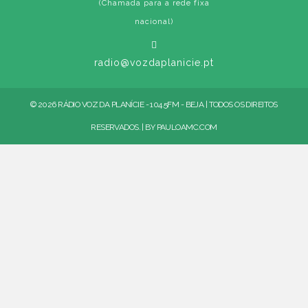
(Chamada para a rede fixa
nacional)
radio@vozdaplanicie.pt
© 2026 RÁDIO VOZ DA PLANÍCIE - 104.5FM - BEJA | TODOS OS DIREITOS
RESERVADOS. | BY
PAULOAMC.COM