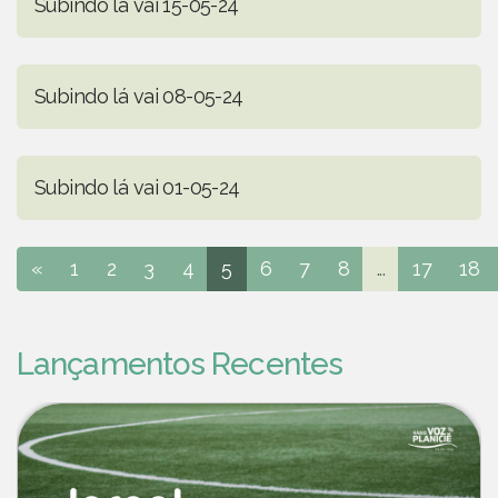
Subindo lá vai 15-05-24
Subindo lá vai 08-05-24
Subindo lá vai 01-05-24
«
1
2
3
4
5
6
7
8
...
17
18
Lançamentos Recentes