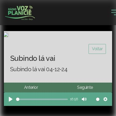
Voltar
Subindo lá vai
Subindo lá vai 04-12-24
Anterior
Seguinte
16:56
Play
Mute
Sett