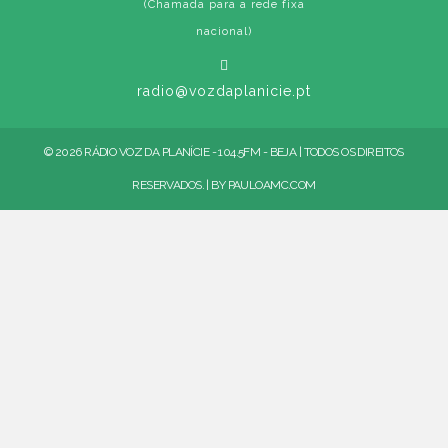
(Chamada para a rede fixa
nacional)
radio@vozdaplanicie.pt
© 2026 RÁDIO VOZ DA PLANÍCIE - 104.5FM - BEJA | TODOS OS DIREITOS
RESERVADOS. | BY
PAULOAMC.COM