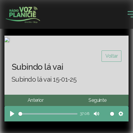
Voltar
Subindo lá vai
Subindo lá vai 15-01-25
Anterior
Seguinte
37:08
Play
Mute
Sett