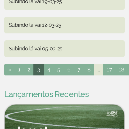
Subindo lá vai 19-03-25
Subindo lá vai 12-03-25
Subindo lá vai 05-03-25
«
1
2
3
4
5
6
7
8
...
17
18
Lançamentos Recentes