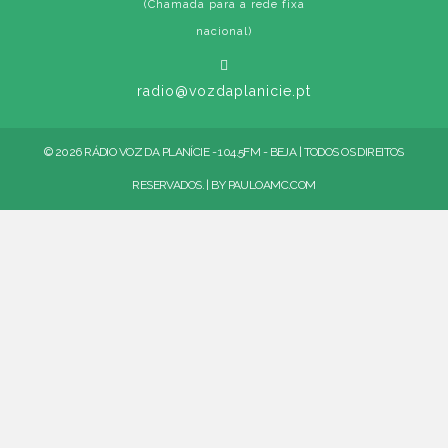
(Chamada para a rede fixa
nacional)
radio@vozdaplanicie.pt
© 2026 RÁDIO VOZ DA PLANÍCIE - 104.5FM - BEJA | TODOS OS DIREITOS
RESERVADOS. | BY
PAULOAMC.COM