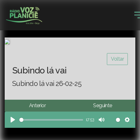
Voltar
Subindo lá vai
Subindo lá vai 26-02-25
Anterior
Seguinte
17:53
Play
Mute
Sett