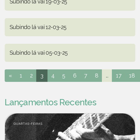
Subindo lá vai 19-03-25
Subindo lá vai 12-03-25
Subindo lá vai 05-03-25
«
1
2
3
4
5
6
7
8
...
17
18
Lançamentos Recentes