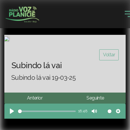
Voltar
Subindo lá vai
Subindo lá vai 19-03-25
Anterior
Seguinte
18:48
Play
Mute
Sett