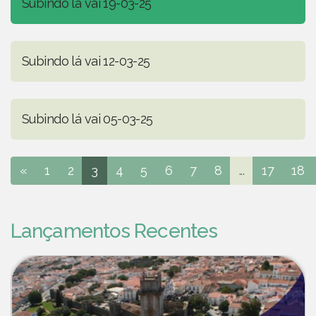
Subindo lá vai 19-03-25
Subindo lá vai 12-03-25
Subindo lá vai 05-03-25
«
1
2
3
4
5
6
7
8
...
17
18
Lançamentos Recentes