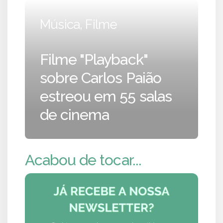
Música, Filme
Filme "Playback"
sobre Carlos Paião
estreou em 55 salas
de cinema
Acabou de tocar...