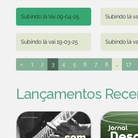
Subindo lá Vai 09-04-25
Subindo lá va
Subindo lá vai 19-03-25
Subindo lá va
«
1
2
3
4
5
6
7
8
...
17
Lançamentos Rece