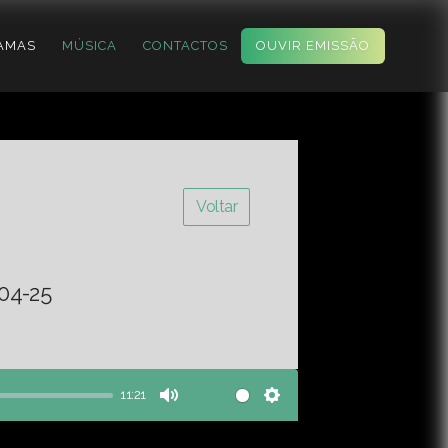
AMAS
MÚSICA
CONTACTOS
OUVIR EMISSÃO
Voltar
-04-25
11:21
Mute
Settings