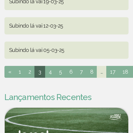
Subindo lá vai 19-03-25
Subindo lá vai 12-03-25
Subindo lá vai 05-03-25
«
1
2
3
4
5
6
7
8
...
17
18
Lançamentos Recentes