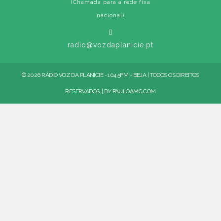
(Chamada para a rede fixa
nacional)
radio@vozdaplanicie.pt
© 2026 RÁDIO VOZ DA PLANÍCIE - 104.5FM - BEJA | TODOS OS DIREITOS
RESERVADOS. | BY
PAULOAMC.COM