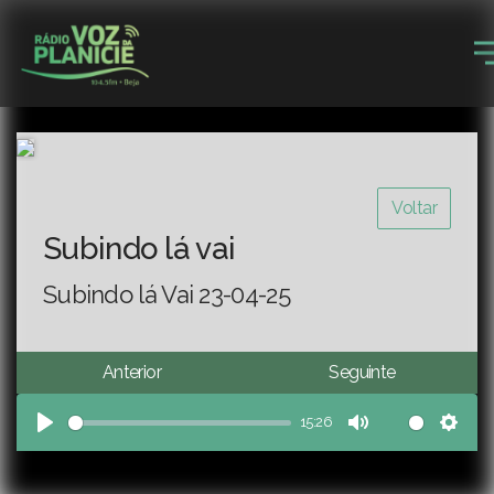
Voltar
Subindo lá vai
Subindo lá Vai 23-04-25
Anterior
Seguinte
15:26
Play
Mute
Sett