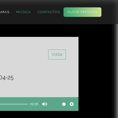
AMAS
MÚSICA
CONTACTOS
OUVIR EMISSÃO
Voltar
-04-25
09:38
Mute
Settings