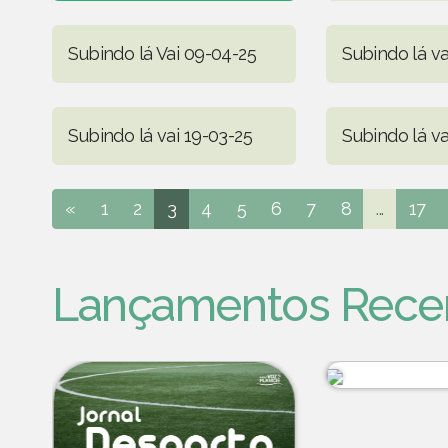
Subindo lá Vai 09-04-25
Subindo lá va
Subindo lá vai 19-03-25
Subindo lá va
«
1
2
3
4
5
6
7
8
...
17
Lançamentos Rece