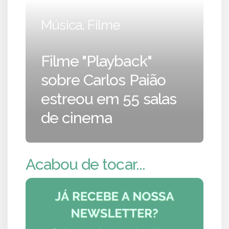
Música, Filme
Filme "Playback"
sobre Carlos Paião
estreou em 55 salas
de cinema
Acabou de tocar...