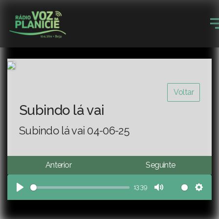
Voltar
Subindo lá vai
Subindo lá vai 04-06-25
Anterior
Seguinte
13:39
Play
Mute
Sett