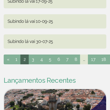
Subindo lá vai 17-09-25
Subindo lá vai 10-09-25
Subindo lá vai 30-07-25
«
1
2
3
4
5
6
7
8
...
17
18
Lançamentos Recentes