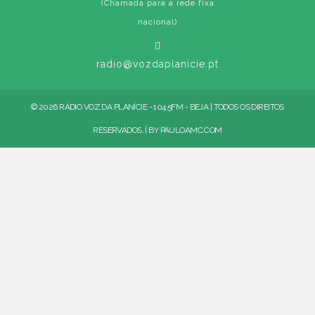
(Chamada para a rede fixa
nacional)
radio@vozdaplanicie.pt
© 2026 RÁDIO VOZ DA PLANÍCIE - 104.5FM - BEJA | TODOS OS DIREITOS
RESERVADOS. | BY
PAULOAMC.COM