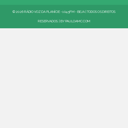
© 2026 RÁDIO VOZ DA PLANÍCIE - 104.5FM - BEJA | TODOS OS DIREITOS
RESERVADOS. | BY
PAULOAMC.COM