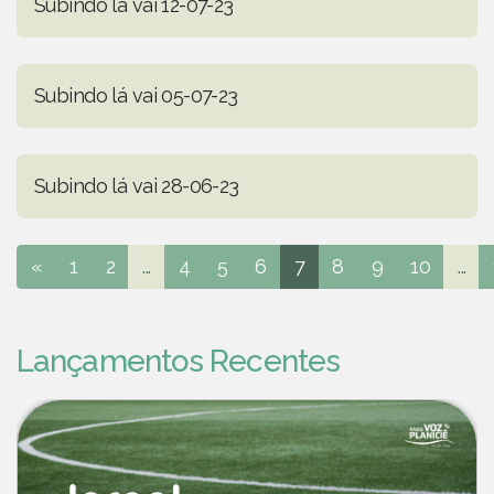
Subindo lá vai 12-07-23
Subindo lá vai 05-07-23
Subindo lá vai 28-06-23
«
1
2
...
4
5
6
7
8
9
10
...
Lançamentos Recentes