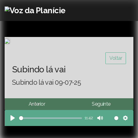
Voltar
Subindo lá vai
Subindo lá vai 09-07-25
Anterior
Seguinte
11:42
Play
Mute
Sett