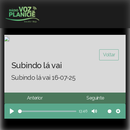
Voltar
Subindo lá vai
Subindo lá vai 16-07-25
Anterior
Seguinte
13:46
Play
Mute
Sett