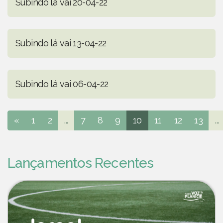
Subindo lá vai 20-04-22
Subindo lá vai 13-04-22
Subindo lá vai 06-04-22
«
1
2
...
7
8
9
10
11
12
13
...
Lançamentos Recentes