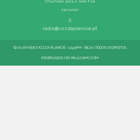
(Chamada para a rede fixa
nacional)
radio@vozdaplanicie.pt
© 2026 RÁDIO VOZ DA PLANÍCIE - 104.5FM - BEJA | TODOS OS DIREITOS
RESERVADOS. | BY
PAULOAMC.COM