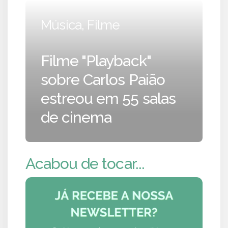
Música, Filme
Filme "Playback"
sobre Carlos Paião
estreou em 55 salas
de cinema
Acabou de tocar...