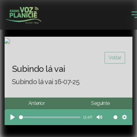
Voltar
Subindo lá vai
Subindo lá vai 16-07-25
Anterior
Seguinte
13:46
Play
Mute
Sett