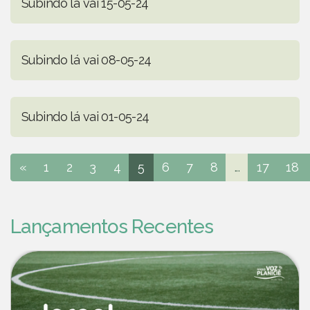
Subindo lá vai 15-05-24
Subindo lá vai 08-05-24
Subindo lá vai 01-05-24
«
1
2
3
4
5
6
7
8
...
17
18
Lançamentos Recentes