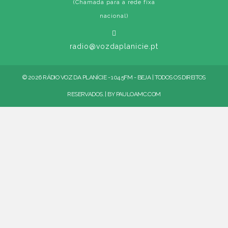
(Chamada para a rede fixa
nacional)
radio@vozdaplanicie.pt
© 2026 RÁDIO VOZ DA PLANÍCIE - 104.5FM - BEJA | TODOS OS DIREITOS
RESERVADOS. | BY
PAULOAMC.COM