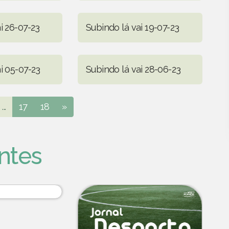
i 26-07-23
Subindo lá vai 19-07-23
i 05-07-23
Subindo lá vai 28-06-23
...
17
18
»
ntes