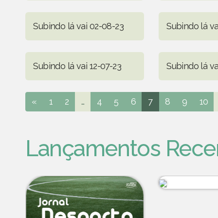
Subindo lá vai 02-08-23
Subindo lá va
Subindo lá vai 12-07-23
Subindo lá va
«
1
2
...
4
5
6
7
8
9
10
Lançamentos Rece