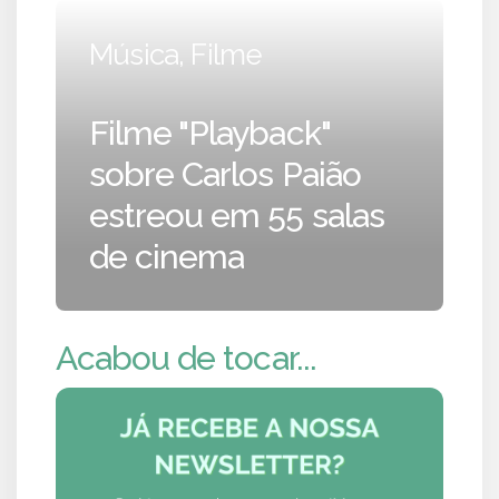
Música, Filme
Filme "Playback"
sobre Carlos Paião
estreou em 55 salas
de cinema
Acabou de tocar...