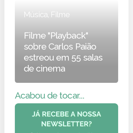
Música, Filme
Filme "Playback"
sobre Carlos Paião
estreou em 55 salas
de cinema
Acabou de tocar...