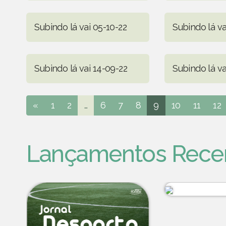
Subindo lá vai 05-10-22
Subindo lá va
Subindo lá vai 14-09-22
Subindo lá va
«
1
2
...
6
7
8
9
10
11
12
Lançamentos Rece