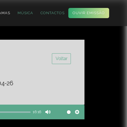
AMAS
MÚSICA
CONTACTOS
OUVIR EMISSÃO
Voltar
04-26
16:16
Mute
Settings