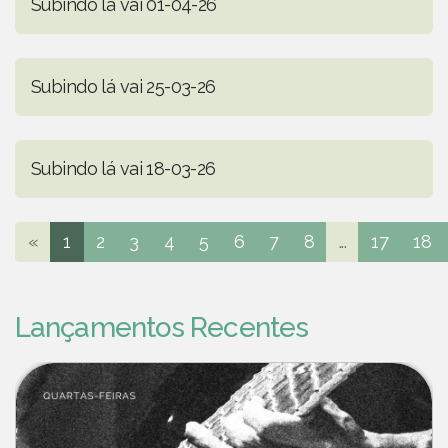
Subindo lá vai 01-04-26
Subindo lá vai 25-03-26
Subindo lá vai 18-03-26
«
1
2
3
4
5
6
7
8
...
17
18
Lançamentos Recentes