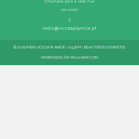
(Chamada para a rede fixa
nacional)
radio@vozdaplanicie.pt
© 2026 RÁDIO VOZ DA PLANÍCIE - 104.5FM - BEJA | TODOS OS DIREITOS
RESERVADOS. | BY
PAULOAMC.COM