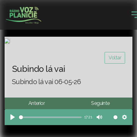
Voltar
Subindo lá vai
Subindo lá vai 06-05-26
Anterior
Seguinte
17:21
Play
Mute
Sett