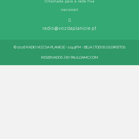
(Chamada para a rede fixa
nacional)
radio@vozdaplanicie.pt
© 2026 RÁDIO VOZ DA PLANÍCIE - 104.5FM - BEJA | TODOS OS DIREITOS
RESERVADOS. | BY
PAULOAMC.COM