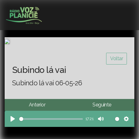
Voltar
Subindo lá vai
Subindo lá vai 06-05-26
Anterior
Seguinte
17:21
Play
Mute
Sett