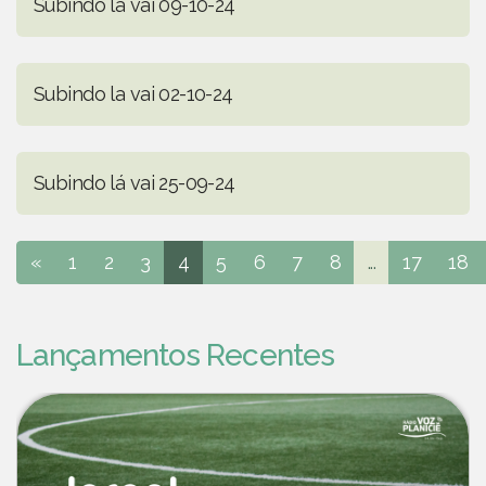
Subindo lá vai 09-10-24
Subindo la vai 02-10-24
Subindo lá vai 25-09-24
«
1
2
3
4
5
6
7
8
...
17
18
Lançamentos Recentes