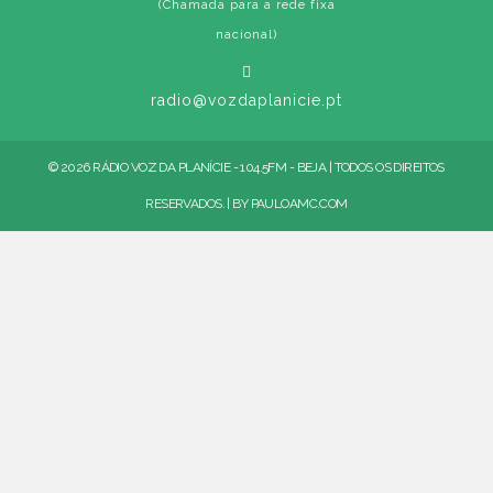
(Chamada para a rede fixa
nacional)
radio@vozdaplanicie.pt
© 2026 RÁDIO VOZ DA PLANÍCIE - 104.5FM - BEJA | TODOS OS DIREITOS
RESERVADOS. | BY
PAULOAMC.COM