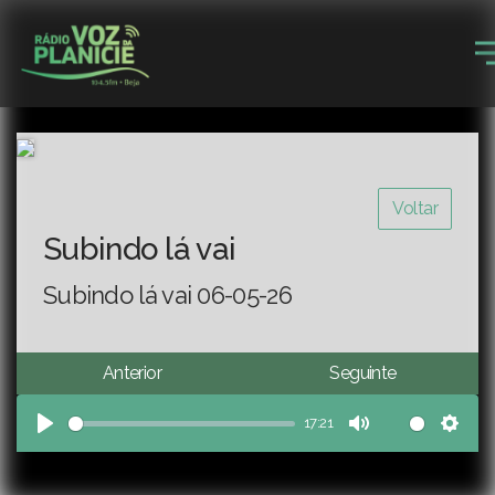
Voltar
Subindo lá vai
Subindo lá vai 06-05-26
Anterior
Seguinte
17:21
Play
Mute
Sett