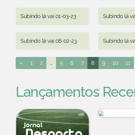
Subindo lá vai 01-03-23
Subindo lá va
Subindo lá vai 08-02-23
Subindo lá va
«
1
2
...
5
6
7
8
9
10
11
Lançamentos Rece