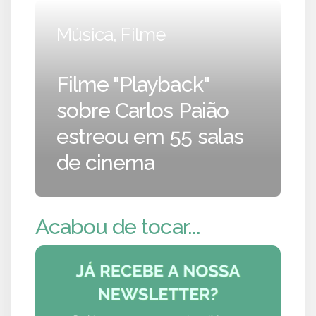
Música, Filme
Filme "Playback"
sobre Carlos Paião
estreou em 55 salas
de cinema
Acabou de tocar...