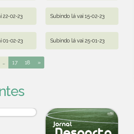
i 22-02-23
Subindo lá vai 15-02-23
i 01-02-23
Subindo lá vai 25-01-23
...
17
18
»
ntes