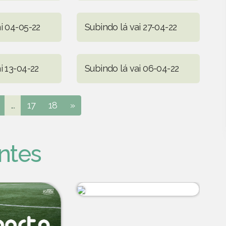
i 04-05-22
Subindo lá vai 27-04-22
i 13-04-22
Subindo lá vai 06-04-22
...
17
18
»
ntes