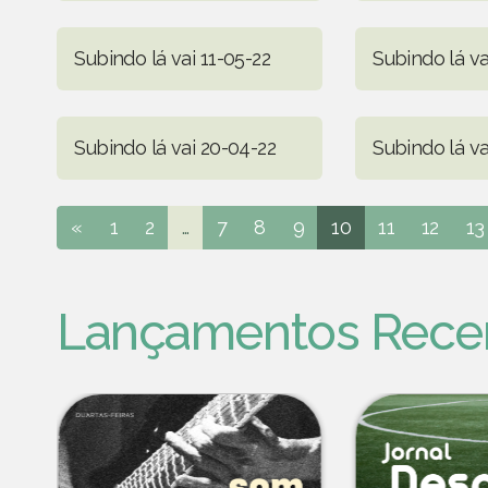
Subindo lá vai 11-05-22
Subindo lá va
Subindo lá vai 20-04-22
Subindo lá va
«
1
2
...
7
8
9
10
11
12
13
Lançamentos Rece