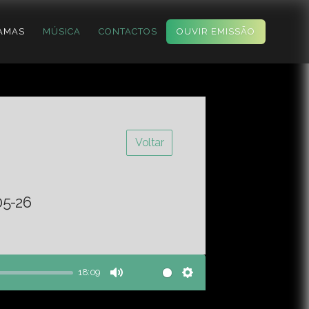
AMAS
MÚSICA
CONTACTOS
OUVIR EMISSÃO
Voltar
05-26
18:09
Mute
Settings