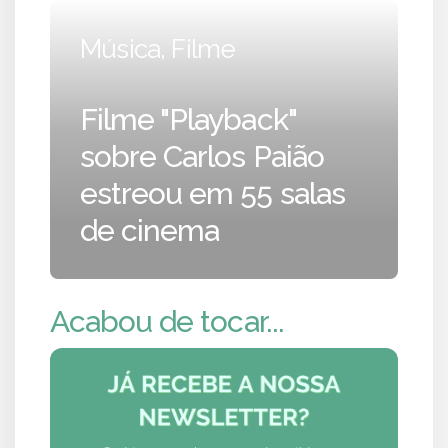
Música, Filme
Filme "Playback"
sobre Carlos Paião
estreou em 55 salas
de cinema
Acabou de tocar...