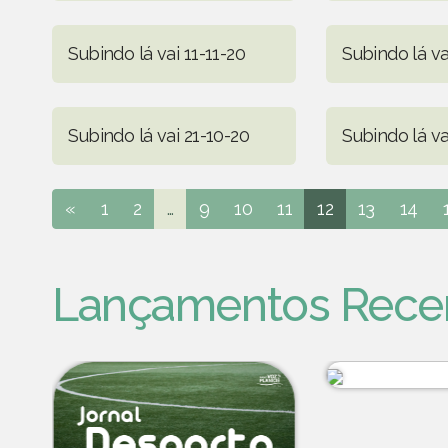
Subindo lá vai 11-11-20
Subindo lá va
Subindo lá vai 21-10-20
Subindo lá va
«
1
2
...
9
10
11
12
13
14
Lançamentos Rece