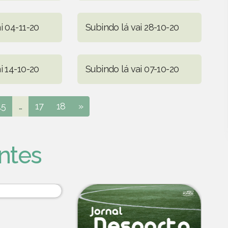
i 04-11-20
Subindo lá vai 28-10-20
i 14-10-20
Subindo lá vai 07-10-20
15
...
17
18
»
ntes