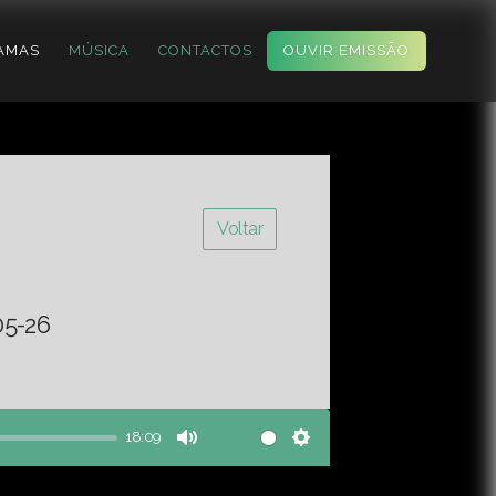
AMAS
MÚSICA
CONTACTOS
OUVIR EMISSÃO
Voltar
05-26
18:09
Mute
Settings