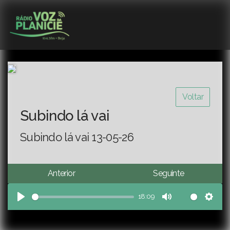
Voltar
Subindo lá vai
Subindo lá vai 13-05-26
Anterior
Seguinte
18:09
Play
Mute
Sett