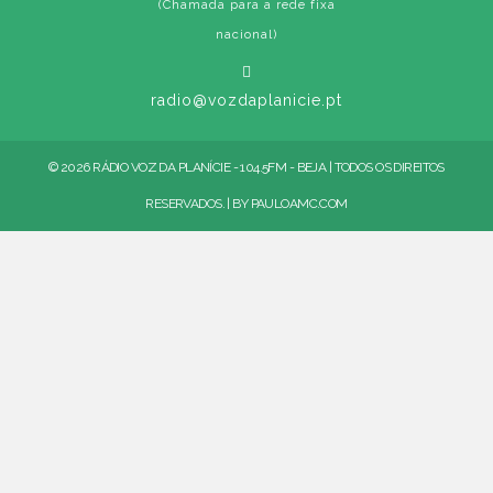
(Chamada para a rede fixa
nacional)
radio@vozdaplanicie.pt
© 2026 RÁDIO VOZ DA PLANÍCIE - 104.5FM - BEJA | TODOS OS DIREITOS
RESERVADOS. | BY
PAULOAMC.COM