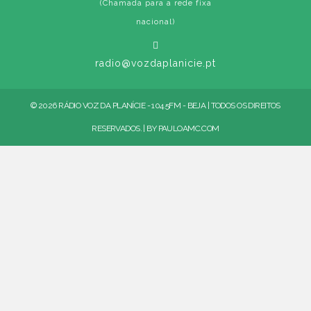
(Chamada para a rede fixa
nacional)
radio@vozdaplanicie.pt
© 2026 RÁDIO VOZ DA PLANÍCIE - 104.5FM - BEJA | TODOS OS DIREITOS
RESERVADOS. | BY
PAULOAMC.COM