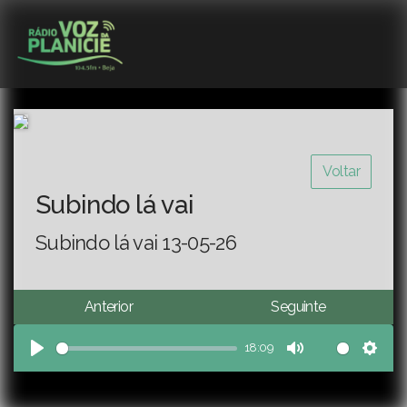
Voltar
Subindo lá vai
Subindo lá vai 13-05-26
Anterior
Seguinte
18:09
Play
Mute
Sett