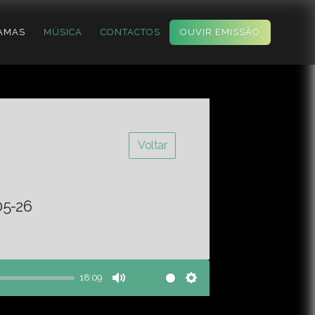
AMAS
MÚSICA
CONTACTOS
OUVIR EMISSÃO
Voltar
05-26
18:09
Mute
Settings