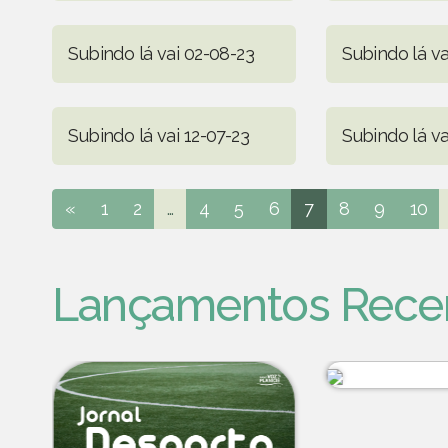
Subindo lá vai 02-08-23
Subindo lá va
Subindo lá vai 12-07-23
Subindo lá va
«
1
2
...
4
5
6
7
8
9
10
Lançamentos Rece