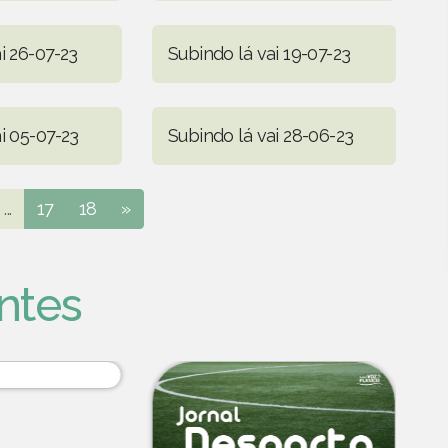
i 26-07-23
Subindo lá vai 19-07-23
i 05-07-23
Subindo lá vai 28-06-23
...
17
18
»
ntes