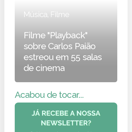
Música, Filme
Filme "Playback"
sobre Carlos Paião
estreou em 55 salas
de cinema
Acabou de tocar...