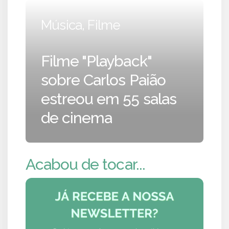
Música, Filme
Filme "Playback"
sobre Carlos Paião
estreou em 55 salas
de cinema
Acabou de tocar...