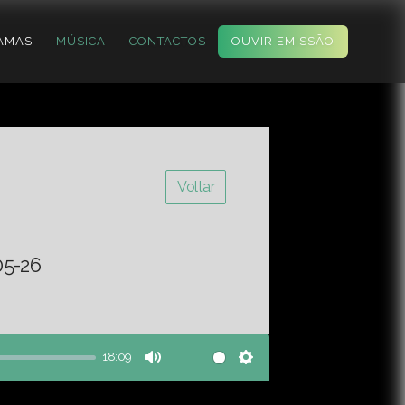
AMAS
MÚSICA
CONTACTOS
OUVIR EMISSÃO
Voltar
05-26
18:09
Mute
Settings