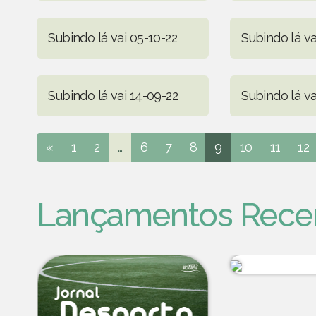
Subindo lá vai 05-10-22
Subindo lá va
Subindo lá vai 14-09-22
Subindo lá va
«
1
2
...
6
7
8
9
10
11
12
Lançamentos Rece