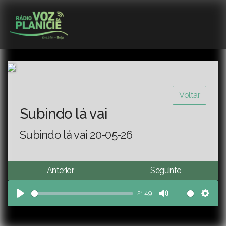
Voltar
Subindo lá vai
Subindo lá vai 20-05-26
Anterior
Seguinte
21:49
Play
Mute
Sett