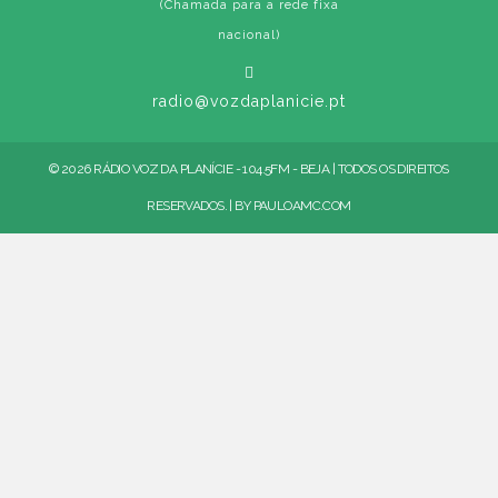
(Chamada para a rede fixa
nacional)
radio@vozdaplanicie.pt
© 2026 RÁDIO VOZ DA PLANÍCIE - 104.5FM - BEJA | TODOS OS DIREITOS
RESERVADOS. | BY
PAULOAMC.COM