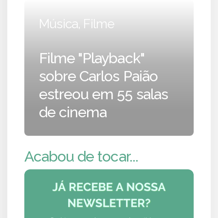
Música, Filme
Filme "Playback"
sobre Carlos Paião
estreou em 55 salas
de cinema
Acabou de tocar...