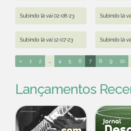
Subindo lá vai 02-08-23
Subindo lá va
Subindo lá vai 12-07-23
Subindo lá va
«
1
2
...
4
5
6
7
8
9
10
Lançamentos Rece