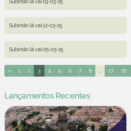
Subindo lá vai 19-03-25
Subindo lá vai 12-03-25
Subindo lá vai 05-03-25
«
1
2
3
4
5
6
7
8
...
17
18
Lançamentos Recentes