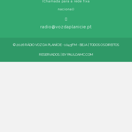
(Chamada para a rede fixa
nacional)
radio@vozdaplanicie.pt
© 2026 RÁDIO VOZ DA PLANÍCIE - 104.5FM - BEJA | TODOS OS DIREITOS
RESERVADOS. | BY
PAULOAMC.COM