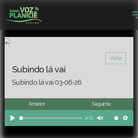
Voltar
Subindo lá vai
Subindo lá vai 03-06-26
Anterior
Seguinte
12:13
Play
Mute
Sett