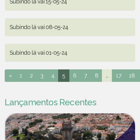
Subindo lá vai 15-05-24
Subindo lá vai 08-05-24
Subindo lá vai 01-05-24
«
1
2
3
4
5
6
7
8
...
17
18
Lançamentos Recentes