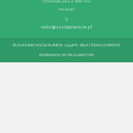
(Chamada para a rede fixa
nacional)
radio@vozdaplanicie.pt
© 2026 RÁDIO VOZ DA PLANÍCIE - 104.5FM - BEJA | TODOS OS DIREITOS
RESERVADOS. | BY
PAULOAMC.COM