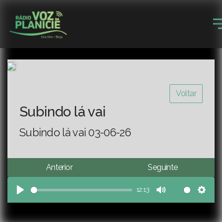
Voltar
Subindo lá vai
Subindo lá vai 03-06-26
Anterior
Seguinte
12:13
Play
Mute
Sett