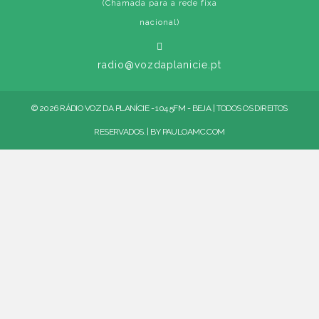
(Chamada para a rede fixa
nacional)
radio@vozdaplanicie.pt
© 2026 RÁDIO VOZ DA PLANÍCIE - 104.5FM - BEJA | TODOS OS DIREITOS
RESERVADOS. | BY
PAULOAMC.COM