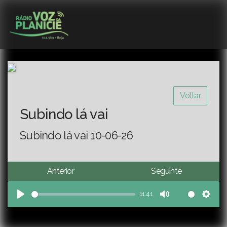
Voltar
Subindo lá vai
Subindo lá vai 10-06-26
Anterior
Seguinte
11:41
Play
Mute
Sett