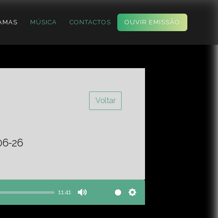
AMAS
MÚSICA
CONTACTOS
OUVIR EMISSÃO
Voltar
06-26
11:41
Mute
Settings