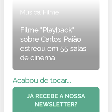
Música, Filme
Filme "Playback"
sobre Carlos Paião
estreou em 55 salas
de cinema
Acabou de tocar...