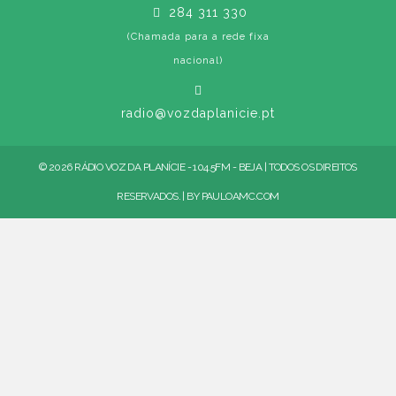
284 311 330
(Chamada para a rede fixa
nacional)
radio@vozdaplanicie.pt
© 2026 RÁDIO VOZ DA PLANÍCIE - 104.5FM - BEJA | TODOS OS DIREITOS
RESERVADOS. | BY
PAULOAMC.COM