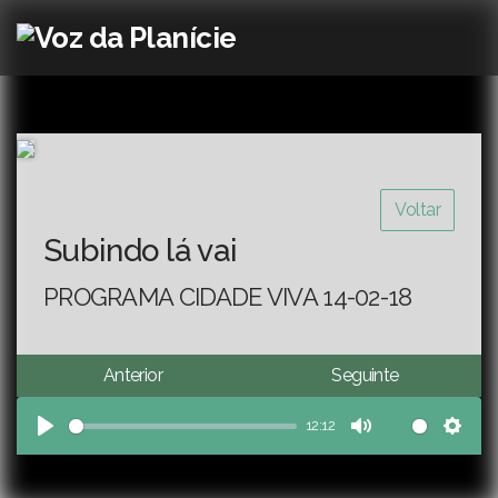
Voltar
Subindo lá vai
PROGRAMA CIDADE VIVA 14-02-18
Anterior
Seguinte
12:12
Play
Mute
Sett