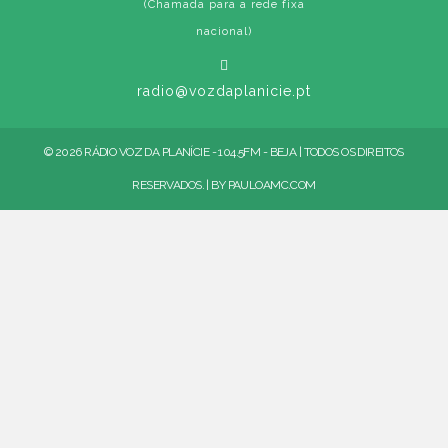
(Chamada para a rede fixa
nacional)
radio@vozdaplanicie.pt
© 2026 RÁDIO VOZ DA PLANÍCIE - 104.5FM - BEJA | TODOS OS DIREITOS
RESERVADOS. | BY
PAULOAMC.COM