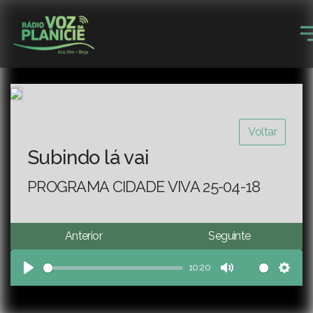
Voltar
Subindo lá vai
PROGRAMA CIDADE VIVA 25-04-18
Anterior
Seguinte
10:20
Play
Mute
Sett