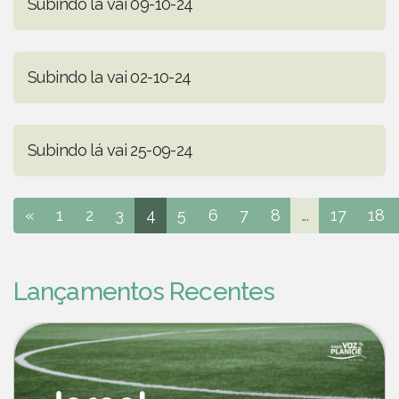
Subindo lá vai 09-10-24
Subindo la vai 02-10-24
Subindo lá vai 25-09-24
«
1
2
3
4
5
6
7
8
...
17
18
Lançamentos Recentes