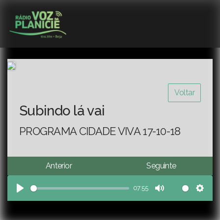
Voltar
Subindo lá vai
PROGRAMA CIDADE VIVA 17-10-18
Anterior
Seguinte
07:55
Play
Mute
Sett