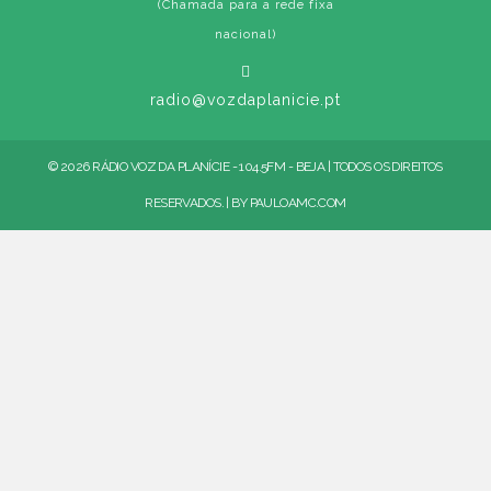
(Chamada para a rede fixa
nacional)
radio@vozdaplanicie.pt
© 2026 RÁDIO VOZ DA PLANÍCIE - 104.5FM - BEJA | TODOS OS DIREITOS
RESERVADOS. | BY
PAULOAMC.COM