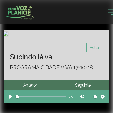
Voltar
Subindo lá vai
PROGRAMA CIDADE VIVA 17-10-18
Anterior
Seguinte
07:55
Play
Mute
Sett