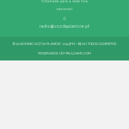
(Chamada para a rede fixa
nacional)
radio@vozdaplanicie.pt
© 2026 RÁDIO VOZ DA PLANÍCIE - 104.5FM - BEJA | TODOS OS DIREITOS
RESERVADOS. | BY
PAULOAMC.COM