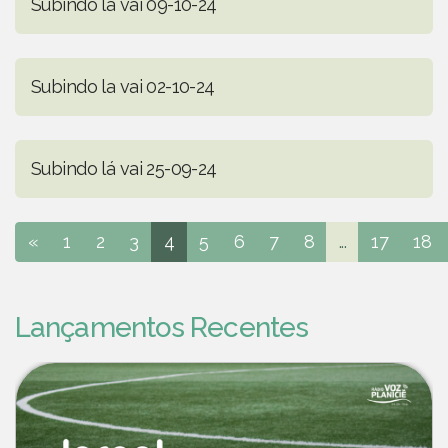
Subindo lá vai 09-10-24
Subindo la vai 02-10-24
Subindo lá vai 25-09-24
«
1
2
3
4
5
6
7
8
...
17
18
Lançamentos Recentes