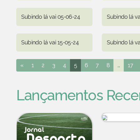
Subindo lá vai 05-06-24
Subindo lá va
Subindo lá vai 15-05-24
Subindo lá v
«
1
2
3
4
5
6
7
8
...
17
Lançamentos Rece