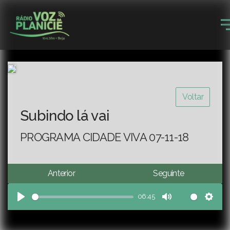
Voltar
Subindo lá vai
PROGRAMA CIDADE VIVA 07-11-18
Anterior
Seguinte
06:45
Play
Mute
Sett