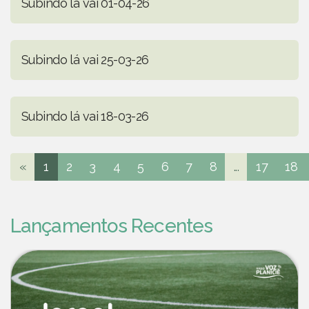
Subindo lá vai 01-04-26
Subindo lá vai 25-03-26
Subindo lá vai 18-03-26
«
1
2
3
4
5
6
7
8
...
17
18
Lançamentos Recentes