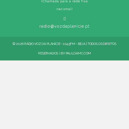
(Chamada para a rede fixa
nacional)
radio@vozdaplanicie.pt
© 2026 RÁDIO VOZ DA PLANÍCIE - 104.5FM - BEJA | TODOS OS DIREITOS
RESERVADOS. | BY
PAULOAMC.COM