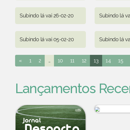
Subindo lá vai 26-02-20
Subindo lá va
Subindo lá vai 05-02-20
Subindo lá va
«
1
2
...
10
11
12
13
14
15
Lançamentos Rece