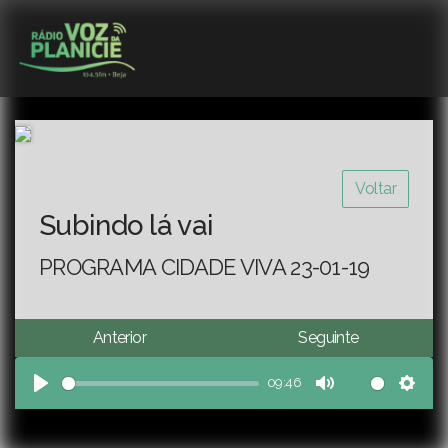
Voltar
Subindo lá vai
PROGRAMA CIDADE VIVA 23-01-19
Anterior
Seguinte
09:46
Play
Mute
Sett