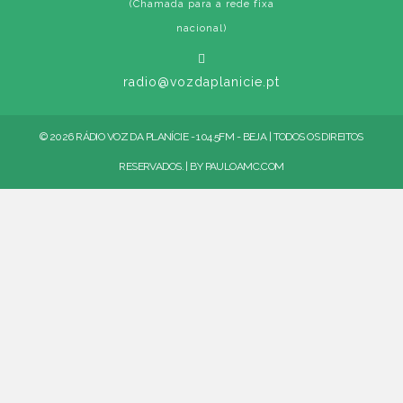
(Chamada para a rede fixa
nacional)
radio@vozdaplanicie.pt
© 2026 RÁDIO VOZ DA PLANÍCIE - 104.5FM - BEJA | TODOS OS DIREITOS
RESERVADOS. | BY
PAULOAMC.COM