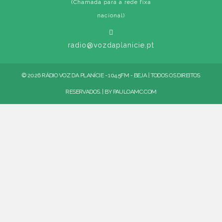
(Chamada para a rede fixa
nacional)
radio@vozdaplanicie.pt
© 2026 RÁDIO VOZ DA PLANÍCIE - 104.5FM - BEJA | TODOS OS DIREITOS
RESERVADOS. | BY
PAULOAMC.COM