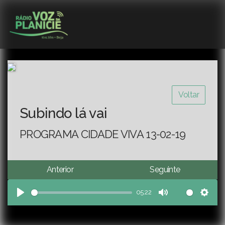
Voltar
Subindo lá vai
PROGRAMA CIDADE VIVA 13-02-19
Anterior
Seguinte
05:22
Play
Mute
Sett