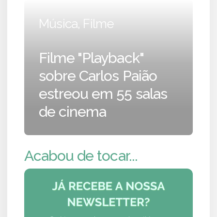
Música, Filme
Filme "Playback"
sobre Carlos Paião
estreou em 55 salas
de cinema
Acabou de tocar...