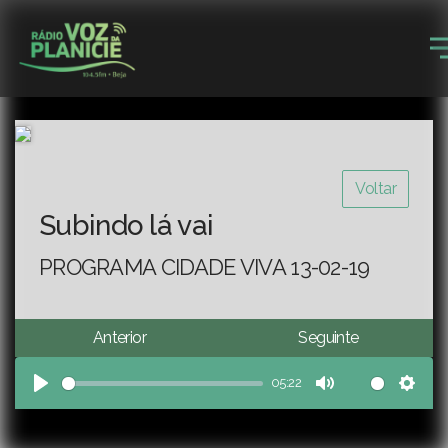
Voltar
Subindo lá vai
PROGRAMA CIDADE VIVA 13-02-19
Anterior
Seguinte
05:22
Play
Mute
Sett