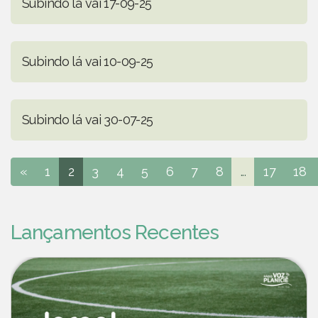
Subindo lá vai 17-09-25
Subindo lá vai 10-09-25
Subindo lá vai 30-07-25
«
1
2
3
4
5
6
7
8
...
17
18
Lançamentos Recentes