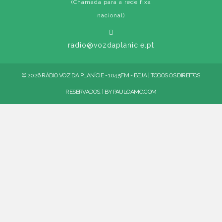
(Chamada para a rede fixa
nacional)
radio@vozdaplanicie.pt
© 2026 RÁDIO VOZ DA PLANÍCIE - 104.5FM - BEJA | TODOS OS DIREITOS
RESERVADOS. | BY
PAULOAMC.COM