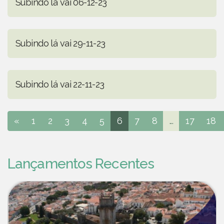
Subindo lá vai 06-12-23
Subindo lá vai 29-11-23
Subindo lá vai 22-11-23
«
1
2
3
4
5
6
7
8
...
17
18
Lançamentos Recentes