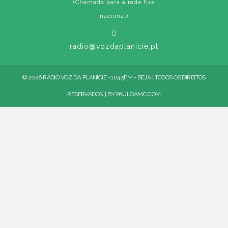
(Chamada para a rede fixa
nacional)
radio@vozdaplanicie.pt
© 2026 RÁDIO VOZ DA PLANÍCIE - 104.5FM - BEJA | TODOS OS DIREITOS
RESERVADOS. | BY
PAULOAMC.COM