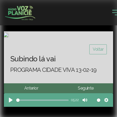
Voltar
Subindo lá vai
PROGRAMA CIDADE VIVA 13-02-19
Anterior
Seguinte
05:22
Play
Mute
Sett