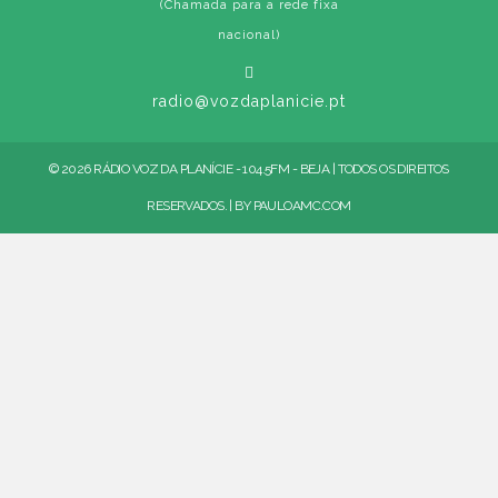
(Chamada para a rede fixa
nacional)
radio@vozdaplanicie.pt
© 2026 RÁDIO VOZ DA PLANÍCIE - 104.5FM - BEJA | TODOS OS DIREITOS
RESERVADOS. | BY
PAULOAMC.COM