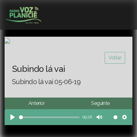
Voltar
Subindo lá vai
Subindo lá vai 05-06-19
Anterior
Seguinte
09:28
Play
Mute
Sett