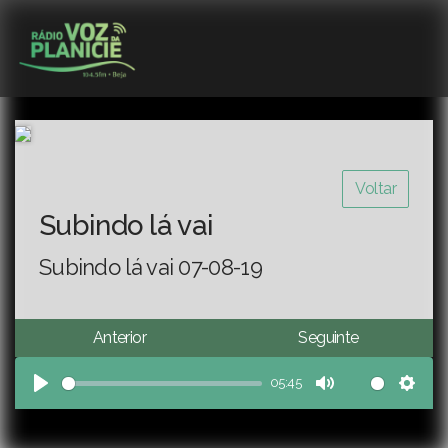
Voltar
Subindo lá vai
Subindo lá vai 07-08-19
Anterior
Seguinte
05:45
Play
Mute
Sett