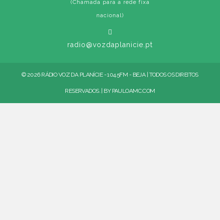
(Chamada para a rede fixa
nacional)
radio@vozdaplanicie.pt
© 2026 RÁDIO VOZ DA PLANÍCIE - 104.5FM - BEJA | TODOS OS DIREITOS
RESERVADOS. | BY
PAULOAMC.COM