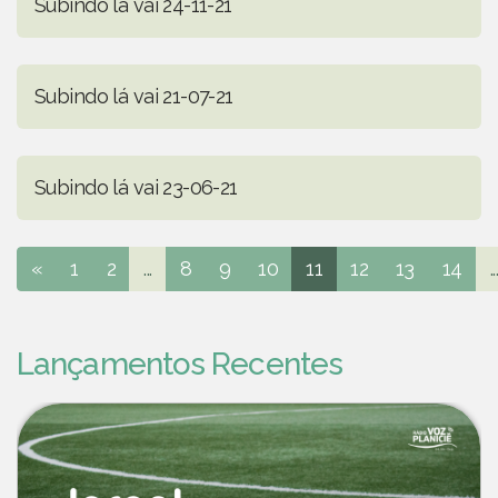
Subindo lá vai 24-11-21
Subindo lá vai 21-07-21
Subindo lá vai 23-06-21
«
1
2
...
8
9
10
11
12
13
14
..
Lançamentos Recentes