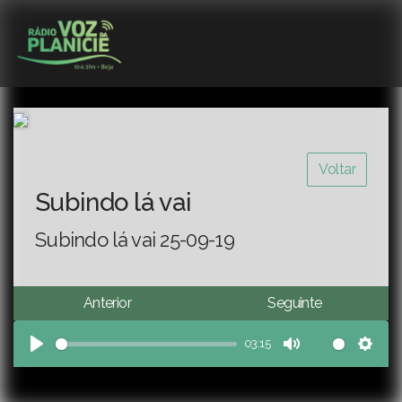
Voltar
Subindo lá vai
Subindo lá vai 25-09-19
Anterior
Seguinte
03:15
Play
Mute
Sett