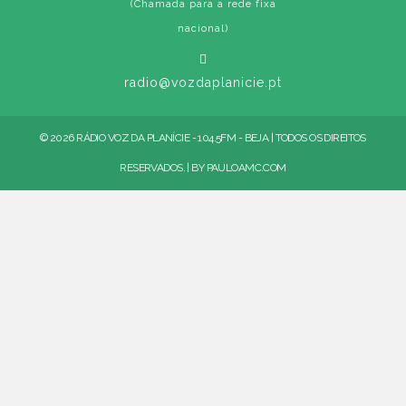
(Chamada para a rede fixa
nacional)
radio@vozdaplanicie.pt
© 2026 RÁDIO VOZ DA PLANÍCIE - 104.5FM - BEJA | TODOS OS DIREITOS
RESERVADOS. | BY
PAULOAMC.COM