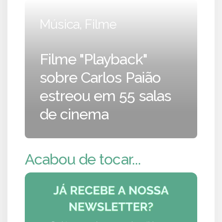
Música, Filme
Filme "Playback"
sobre Carlos Paião
estreou em 55 salas
de cinema
Acabou de tocar...