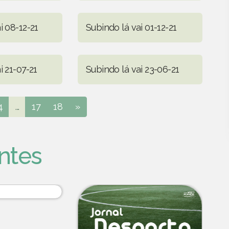
i 08-12-21
Subindo lá vai 01-12-21
i 21-07-21
Subindo lá vai 23-06-21
4
...
17
18
»
ntes