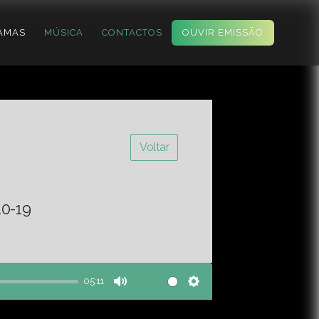
AMAS
MÚSICA
CONTACTOS
OUVIR EMISSÃO
Voltar
10-19
05:11
Mute
Settings