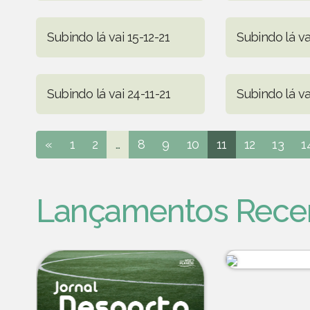
Subindo lá vai 15-12-21
Subindo lá va
Subindo lá vai 24-11-21
Subindo lá va
«
1
2
...
8
9
10
11
12
13
1
Lançamentos Rece