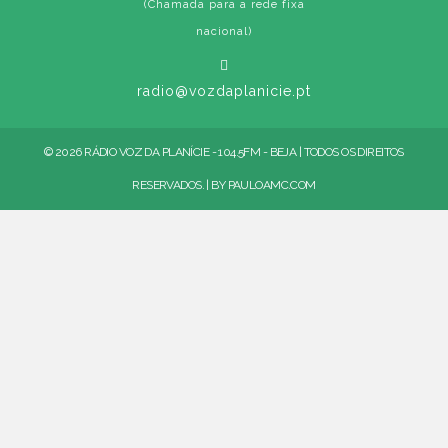
(Chamada para a rede fixa
nacional)
radio@vozdaplanicie.pt
© 2026 RÁDIO VOZ DA PLANÍCIE - 104.5FM - BEJA | TODOS OS DIREITOS
RESERVADOS. | BY
PAULOAMC.COM