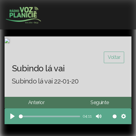
Voltar
Subindo lá vai
Subindo lá vai 22-01-20
Anterior
Seguinte
04:11
Play
Mute
Sett