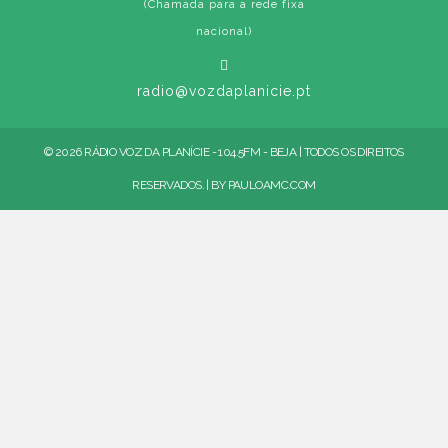
(Chamada para a rede fixa
nacional)
radio@vozdaplanicie.pt
© 2026 RÁDIO VOZ DA PLANÍCIE - 104.5FM - BEJA | TODOS OS DIREITOS
RESERVADOS. | BY
PAULOAMC.COM