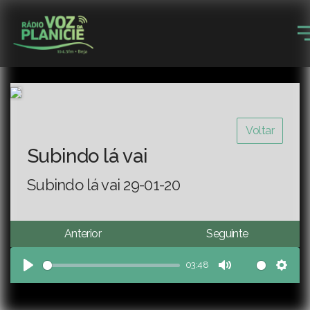
Voltar
Subindo lá vai
Subindo lá vai 29-01-20
Anterior
Seguinte
03:48
Play
Mute
Sett