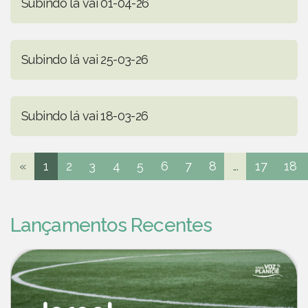
Subindo lá vai 01-04-26
Subindo lá vai 25-03-26
Subindo lá vai 18-03-26
«
1
2
3
4
5
6
7
8
...
17
18
Lançamentos Recentes